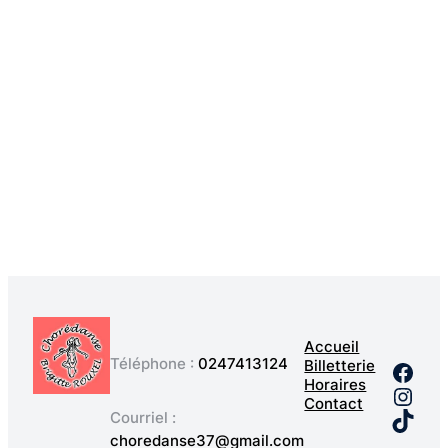
Accueil
Téléphone :
0247413124
Billetterie
Face
Horaires
Inst
Contact
TikT
Courriel :
choredanse37@gmail.com